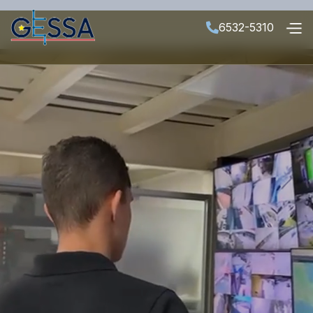
6532-5310
