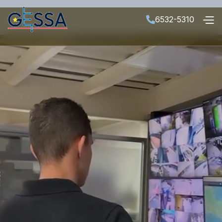
6532-5310
