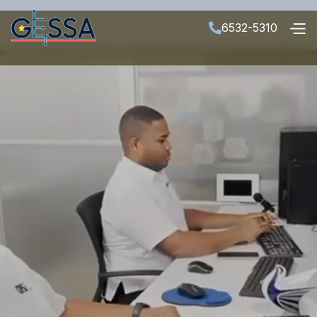
6532-5310
