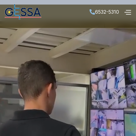
6532-5310
