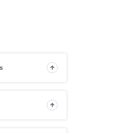
s

el sector de seguridad:
 de seguridad privada) y

electrónica)
un servicio de tecnología