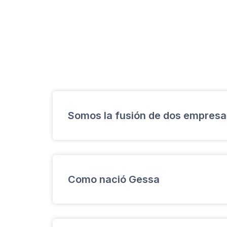
Somos la fusión de dos empresa
Somos la unión de 2 empresas líderes en 
Grupo Panameño de Seguridad
(agencia
Como nació Gessa
ElectroServicios
(empresa de seguridad 
Gessa nació por la necesidad de brindar 