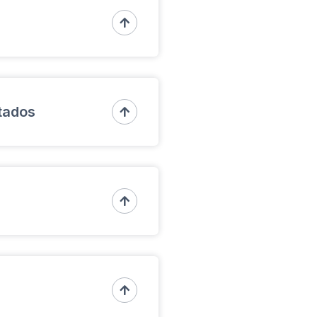
s agentes y supervisores

 precios al mercado
de la seguridad, hemos
os tamaños contra robos y
tados

rtos en seguridad,
 cualquier amenaza potencial.

ológicas en seguridad para
onfiable para tus activos más
