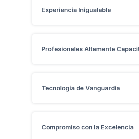
respaldado por el servicio humano de lo
Experiencia Inigualable
motorizados para poder brindar mejores
panameño.
Con años de experiencia en la industria 
protegido con éxito empresas de todos l
Profesionales Altamente Capaci
hurtos.
Nuestro equipo está compuesto por expe
entrenados para identificar y neutralizar
Tecnología de Vanguardia
Utilizamos las últimas innovaciones tecn
proporcionar una protección efectiva y c
Compromiso con la Excelencia
valiosos.